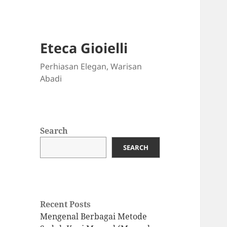
Eteca Gioielli
Perhiasan Elegan, Warisan
Abadi
Search
SEARCH
Recent Posts
Mengenal Berbagai Metode