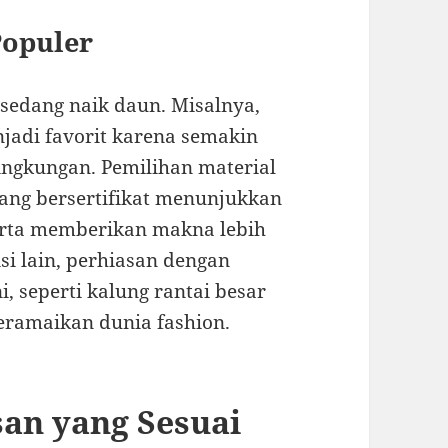
Populer
sedang naik daun. Misalnya,
jadi favorit karena semakin
ingkungan. Pemilihan material
yang bersertifikat menunjukkan
erta memberikan makna lebih
si lain, perhiasan dengan
, seperti kalung rantai besar
meramaikan dunia fashion.
san yang Sesuai