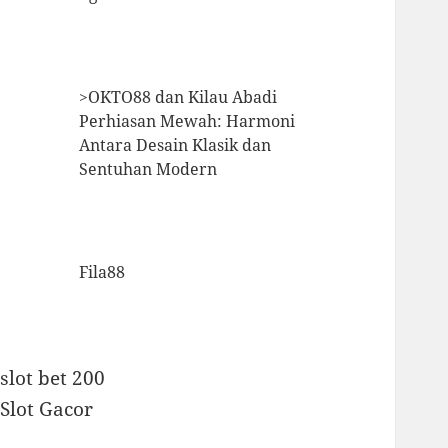
>OKTO88 dan Kilau Abadi
Perhiasan Mewah: Harmoni
Antara Desain Klasik dan
Sentuhan Modern
Fila88
slot bet 200
Slot Gacor