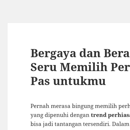
Bergaya dan Bera
Seru Memilih Per
Pas untukmu
Pernah merasa bingung memilih perh
yang dipenuhi dengan
trend perhia
bisa jadi tantangan tersendiri. Dalam