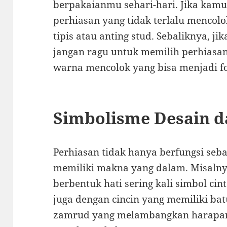
berpakaianmu sehari-hari. Jika kamu
perhiasan yang tidak terlalu menco
tipis atau anting stud. Sebaliknya, j
jangan ragu untuk memilih perhiasan
warna mencolok yang bisa menjadi fo
Simbolisme Desain d
Perhiasan tidak hanya berfungsi sebag
memiliki makna yang dalam. Misalny
berbentuk hati sering kali simbol ci
juga dengan cincin yang memiliki bat
zamrud yang melambangkan harapan 