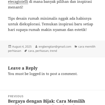
etecagioielli
di mana banyak pilihan dan inspirasi
menanti!
Tips desain rumah minimalis nggak ada habisnya
untuk dieksplorasi. Temukan inspirasi baru setiap
hari supaya rumah makin nyaman dan estetik!
Posted
Author
Categories
August 4, 2025
engbengtian@gmail.com
cara memilih
on
Tags
perhiasan
cara
,
perhiasan
,
trend
Leave a Reply
You must be
logged in
to post a comment.
Post
PREVIOUS
navigation
Bergaya dengan Bijak: Cara Memilih
Previous