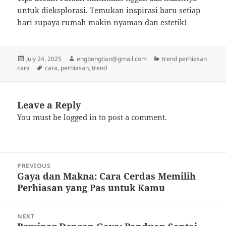
untuk dieksplorasi. Temukan inspirasi baru setiap
hari supaya rumah makin nyaman dan estetik!
Posted
Author
Categories
July 24, 2025
engbengtian@gmail.com
trend perhiasan
on
Tags
cara
cara
,
perhiasan
,
trend
Leave a Reply
You must be
logged in
to post a comment.
Post
PREVIOUS
navigation
Gaya dan Makna: Cara Cerdas Memilih
Previous
Perhiasan yang Pas untuk Kamu
post:
NEXT