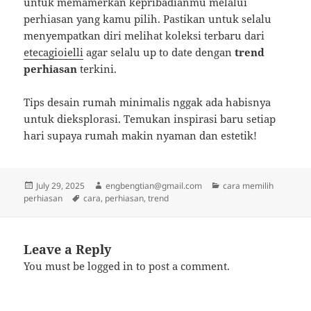
untuk memamerkan kepribadianmu melalui
perhiasan yang kamu pilih. Pastikan untuk selalu
menyempatkan diri melihat koleksi terbaru dari
etecagioielli
agar selalu up to date dengan
trend
perhiasan
terkini.
Tips desain rumah minimalis nggak ada habisnya
untuk dieksplorasi. Temukan inspirasi baru setiap
hari supaya rumah makin nyaman dan estetik!
Posted
Author
Categories
July 29, 2025
engbengtian@gmail.com
cara memilih
on
Tags
perhiasan
cara
,
perhiasan
,
trend
Leave a Reply
You must be
logged in
to post a comment.