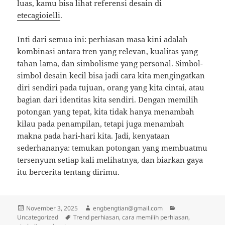
luas, kamu bisa lihat referensi desain di
etecagioielli
.
Inti dari semua ini: perhiasan masa kini adalah
kombinasi antara tren yang relevan, kualitas yang
tahan lama, dan simbolisme yang personal. Simbol-
simbol desain kecil bisa jadi cara kita mengingatkan
diri sendiri pada tujuan, orang yang kita cintai, atau
bagian dari identitas kita sendiri. Dengan memilih
potongan yang tepat, kita tidak hanya menambah
kilau pada penampilan, tetapi juga menambah
makna pada hari-hari kita. Jadi, kenyataan
sederhananya: temukan potongan yang membuatmu
tersenyum setiap kali melihatnya, dan biarkan gaya
itu bercerita tentang dirimu.
Posted
Author
Categories
November 3, 2025
engbengtian@gmail.com
on
Tags
Uncategorized
Trend perhiasan, cara memilih perhiasan,