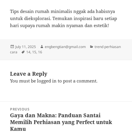
Tips desain rumah minimalis nggak ada habisnya
untuk dieksplorasi. Temukan inspirasi baru setiap
hari supaya rumah makin nyaman dan estetik!
Posted
Author
Categories
July 11, 2025
engbengtian@gmail.com
trend perhiasan
on
Tags
cara
14
,
15
,
16
Leave a Reply
You must be
logged in
to post a comment.
Post
PREVIOUS
navigation
Gaya dan Makna: Panduan Santai
Previous
Memilih Perhiasan yang Perfect untuk
post:
Kamu