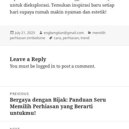
untuk dieksplorasi. Temukan inspirasi baru setiap
hari supaya rumah makin nyaman dan estetik!
Posted
Author
Categories
July 21, 2025
engbengtian@gmail.com
memilih
on
Tags
perhiasan simbolisme
cara
,
perhiasan
,
trend
Leave a Reply
You must be
logged in
to post a comment.
Post
PREVIOUS
navigation
Bergaya dengan Bijak: Panduan Seru
Previous
Memilih Perhiasan yang Berarti
post:
untukmu!