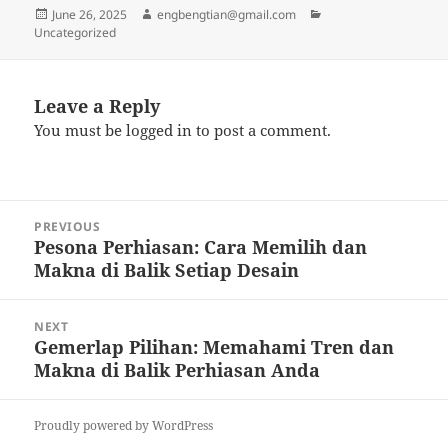
Posted
Author
Categories
June 26, 2025
engbengtian@gmail.com
on
Uncategorized
Leave a Reply
You must be
logged in
to post a comment.
Post
PREVIOUS
navigation
Pesona Perhiasan: Cara Memilih dan
Previous
Makna di Balik Setiap Desain
post:
NEXT
Gemerlap Pilihan: Memahami Tren dan
Next
Makna di Balik Perhiasan Anda
post:
Proudly powered by WordPress