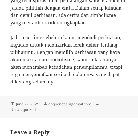
yang terinspirasi oleh petualangan yang telah kamu
jalani, pilihlah dengan cinta. Dalam setiap kilauan
dan detail perhiasan, ada cerita dan simbolisme
yang menanti untuk diungkapkan.
Jadi, next time sebelum kamu membeli perhiasan,
ingatlah untuk memikirkan lebih dalam tentang
pilihanmu. Dengan memilih perhiasan yang kaya
akan makna dan simbolisme, kamu tidak hanya
akan menambah keindahan penampilanmu, tetapi
juga menyematkan cerita di dalamnya yang dapat
dikenang selamanya.
Posted
Author
Categories
June 22, 2025
engbengtian@gmail.com
on
Uncategorized
Leave a Reply