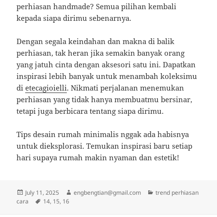
perhiasan handmade? Semua pilihan kembali
kepada siapa dirimu sebenarnya.
Dengan segala keindahan dan makna di balik
perhiasan, tak heran jika semakin banyak orang
yang jatuh cinta dengan aksesori satu ini. Dapatkan
inspirasi lebih banyak untuk menambah koleksimu
di
etecagioielli
. Nikmati perjalanan menemukan
perhiasan yang tidak hanya membuatmu bersinar,
tetapi juga berbicara tentang siapa dirimu.
Tips desain rumah minimalis nggak ada habisnya
untuk dieksplorasi. Temukan inspirasi baru setiap
hari supaya rumah makin nyaman dan estetik!
Posted
Author
Categories
July 11, 2025
engbengtian@gmail.com
trend perhiasan
on
Tags
cara
14
,
15
,
16