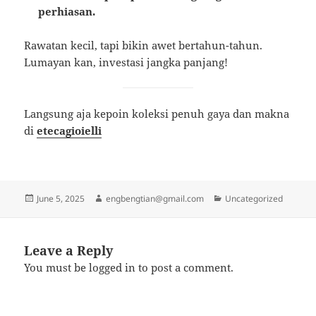
perhiasan.
Rawatan kecil, tapi bikin awet bertahun-tahun.
Lumayan kan, investasi jangka panjang!
Langsung aja kepoin koleksi penuh gaya dan makna
di
etecagioielli
Posted
Author
Categories
June 5, 2025
engbengtian@gmail.com
Uncategorized
on
Leave a Reply
You must be
logged in
to post a comment.