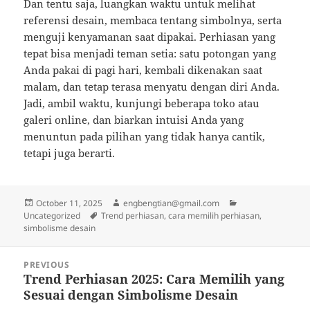
Dan tentu saja, luangkan waktu untuk melihat
referensi desain, membaca tentang simbolnya, serta
menguji kenyamanan saat dipakai. Perhiasan yang
tepat bisa menjadi teman setia: satu potongan yang
Anda pakai di pagi hari, kembali dikenakan saat
malam, dan tetap terasa menyatu dengan diri Anda.
Jadi, ambil waktu, kunjungi beberapa toko atau
galeri online, dan biarkan intuisi Anda yang
menuntun pada pilihan yang tidak hanya cantik,
tetapi juga berarti.
Posted
Author
Categories
October 11, 2025
engbengtian@gmail.com
on
Tags
Uncategorized
Trend perhiasan, cara memilih perhiasan,
simbolisme desain
Post
PREVIOUS
navigation
Trend Perhiasan 2025: Cara Memilih yang
Previous
Sesuai dengan Simbolisme Desain
post: