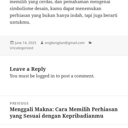
memilih yang cerdas, dan pemahaman mengenai
simbolisme desain, kamu dapat menemukan
perhiasan yang bukan hanya indah, tapi juga berarti
untukmu.
Posted
Author
Categories
June 14, 2025
engbengtian@gmail.com
on
Uncategorized
Leave a Reply
You must be
logged in
to post a comment.
Post
PREVIOUS
navigation
Menggali Makna: Cara Memilih Perhiasan
Previous
yang Sesuai dengan Kepribadianmu
post: