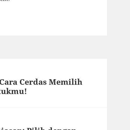
 Cara Cerdas Memilih
ntukmu!