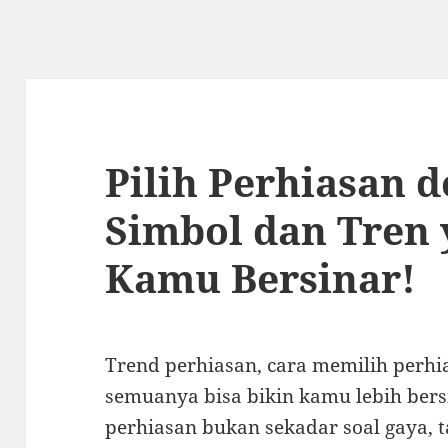
Pilih Perhiasan d
Simbol dan Tren 
Kamu Bersinar!
Trend perhiasan, cara memilih perh
semuanya bisa bikin kamu lebih bersi
perhiasan bukan sekadar soal gaya, 