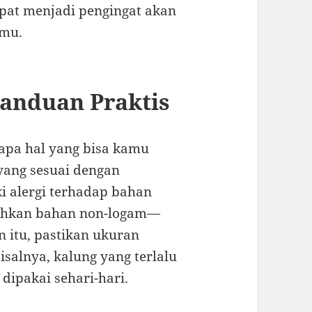
pat menjadi pengingat akan
mu.
Panduan Praktis
apa hal yang bisa kamu
 yang sesuai dengan
 alergi terhadap bahan
 bahkan bahan non-logam—
n itu, pastikan ukuran
salnya, kalung yang terlalu
ipakai sehari-hari.