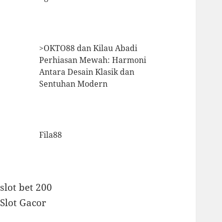
>OKTO88 dan Kilau Abadi
Perhiasan Mewah: Harmoni
Antara Desain Klasik dan
Sentuhan Modern
Fila88
slot bet 200
Slot Gacor