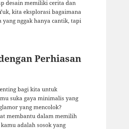
p desain memiliki cerita dan
uk, kita eksplorasi bagaimana
 yang nggak hanya cantik, tapi
 dengan Perhiasan
enting bagi kita untuk
amu suka gaya minimalis yang
 glamor yang mencolok?
gat membantu dalam memilih
a kamu adalah sosok yang