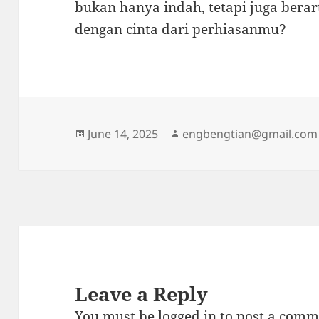
bukan hanya indah, tetapi juga berart
dengan cinta dari perhiasanmu?
Posted
Author
June 14, 2025
engbengtian@gmail.com
on
Leave a Reply
You must be
logged in
to post a comm