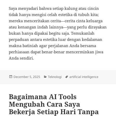
Saya menyadari bahwa setiap kalung atau cincin
tidak hanya mengisi celah estetika di tubuh kita;
mereka menceritakan cerita—cerita cinta keluarga
atau kenangan indah lainnya—yang perlu dirayakan
bukan hanya dipakai begitu saja. Temukanlah
perpaduan antara estetika luar dengan kedalaman
makna batiniah agar perjalanan Anda bersama
perhiasaan dapat benar-benar mencerminkan jiwa
Anda sendiri.
Posted
Categories
Tags
December 5, 2025
Teknologi
artificial intelligence
on
Bagaimana AI Tools
Mengubah Cara Saya
Bekerja Setiap Hari Tanpa