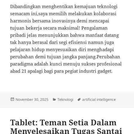
Dibandingkan menghentikan kemajuan teknologi
semacam ini,saya memilih melakukan kolaborasi
harmonis bersama inovasinya demi mencapai
tujuan bekerja secara maksimal! Pengalaman
pribadi jelas menunjukkan bahwa manfaat datang
tak hanya berasal dari segi efisiensi namun juga
pelajaran hidup menyesuaikan diri menghadapi
perubahan demi tujuan jangka panjang.Perubahan
paradigma adalah kunci menuju sukses profesional
abad 21 apalagi bagi para pegiat industri gadget.
Posted
Categories
Tags
November 30, 2025
Teknologi
artificial intelligence
on
Tablet: Teman Setia Dalam
Menyelesaikan Tugas Santai