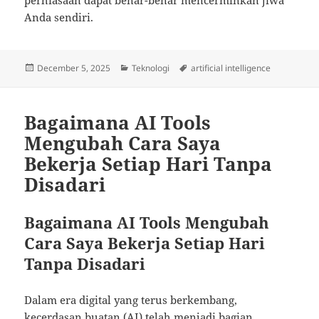
Anda sendiri.
Posted
Categories
Tags
December 5, 2025
Teknologi
artificial intelligence
on
Bagaimana AI Tools
Mengubah Cara Saya
Bekerja Setiap Hari Tanpa
Disadari
Bagaimana AI Tools Mengubah
Cara Saya Bekerja Setiap Hari
Tanpa Disadari
Dalam era digital yang terus berkembang,
kecerdasan buatan (AI) telah menjadi bagian