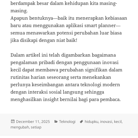
berdampak besar dalam kehidupan kita masing-
masing.
Apapun bentuknya—baik itu menerapkan kebiasaan
baru atau menggunakan aplikasi smart planner—
semua menawarkan potensi perubahan luar biasa
jika disikapi dengan niat baik!
Dalam artikel ini telah digambarkan bagaimana
pengalaman pribadi dengan penggunaan inovasi
kecil dapat membawa perubahan signifikan dalam
rutinitas harian seseorang serta menekankan
perlunya keseimbangan antara teknologi modern
dengan interaksi sosial langsung sehingga
menghasilkan insight bernilai bagi para pembaca.
Posted
Categories
Tags
December 11, 2025
Teknologi
hidupku
,
inovasi
,
kecil
,
on
mengubah
,
setiap