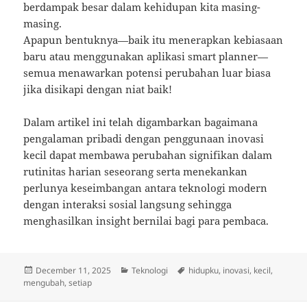
berdampak besar dalam kehidupan kita masing-
masing.
Apapun bentuknya—baik itu menerapkan kebiasaan
baru atau menggunakan aplikasi smart planner—
semua menawarkan potensi perubahan luar biasa
jika disikapi dengan niat baik!
Dalam artikel ini telah digambarkan bagaimana
pengalaman pribadi dengan penggunaan inovasi
kecil dapat membawa perubahan signifikan dalam
rutinitas harian seseorang serta menekankan
perlunya keseimbangan antara teknologi modern
dengan interaksi sosial langsung sehingga
menghasilkan insight bernilai bagi para pembaca.
Posted
Categories
Tags
December 11, 2025
Teknologi
hidupku
,
inovasi
,
kecil
,
on
mengubah
,
setiap