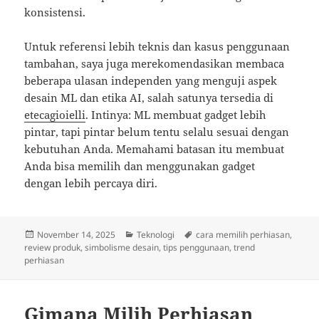
konsistensi.
Untuk referensi lebih teknis dan kasus penggunaan
tambahan, saya juga merekomendasikan membaca
beberapa ulasan independen yang menguji aspek
desain ML dan etika AI, salah satunya tersedia di
etecagioielli
. Intinya: ML membuat gadget lebih
pintar, tapi pintar belum tentu selalu sesuai dengan
kebutuhan Anda. Memahami batasan itu membuat
Anda bisa memilih dan menggunakan gadget
dengan lebih percaya diri.
Posted
Categories
Tags
November 14, 2025
Teknologi
cara memilih perhiasan
,
on
review produk
,
simbolisme desain
,
tips penggunaan
,
trend
perhiasan
Gimana Milih Perhiasan